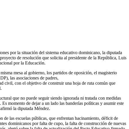
 por la situación del sistema educativo dominicano, la diputada
oyecto de resolución que solicita al presidente de la República, Luis
acional por la Educación.
a misma mesa al gobierno, los partidos de oposición, el magisterio
P), las asociaciones de padres,
edad civil, con el objetivo de construir una hoja de ruta común que
.
uctural que no puede seguir siendo ignorada ni tratada con medidas
 Es momento de dejar a un lado las banderías políticas y asumir este
, afirmó la diputada Méndez.
ón de las escuelas públicas, que enfrentan hacinamiento, déficit de
antes dominicanos por falta de cupo, la falta de construcción de nuevas
más, alertó sobre la falta de actualización del Pacto Educativo firmado