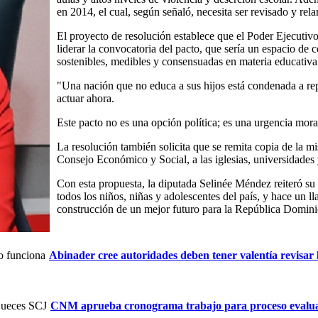
en 2014, el cual, según señaló, necesita ser revisado y r
El proyecto de resolución establece que el Poder Ejecutiv
liderar la convocatoria del pacto, que sería un espacio de 
sostenibles, medibles y consensuadas en materia educativa
"Una nación que no educa a sus hijos está condenada a re
actuar ahora.
Este pacto no es una opción política; es una urgencia mor
La resolución también solicita que se remita copia de la mi
Consejo Económico y Social, a las iglesias, universidades 
Con esta propuesta, la diputada Selinée Méndez reiteró s
todos los niños, niñas y adolescentes del país, y hace un l
construcción de un mejor futuro para la República Domini
Abinader cree autoridades deben tener valentía revisar 
CNM aprueba cronograma trabajo para proceso evalua