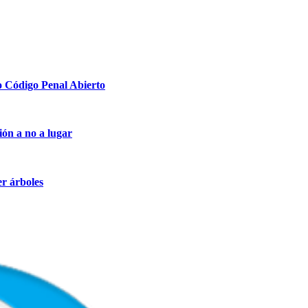
o Código Penal Abierto
ión a no a lugar
er árboles