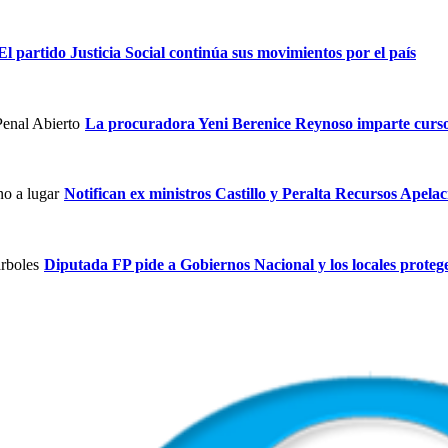
El partido Justicia Social continúa sus movimientos por el país
La procuradora Yeni Berenice Reynoso imparte curs
Notifican ex ministros Castillo y Peralta Recursos Apelac
Diputada FP pide a Gobiernos Nacional y los locales proteg