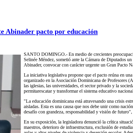
te Abinader pacto por educación
SANTO DOMINGO.- En medio de crecientes preocupaciones
Selinée Méndez, sometió ante la Cámara de Diputados un pr
Abinader, convocar con carácter urgente un Gran Pacto N
La iniciativa legislativa propone que el pacto reúna en un
organizado en la Asociación Dominicana de Profesores (AD
las iglesias, las universidades, el sector privado y la soci
permitarescatar y transformar el sistema educativo nacional
"La educación dominicana está atravesando una crisis estr
aisladas. Esta es una causa que nos debe unir como nación.
desafío con grandeza, responsabilidad y visión de futuro"
En su exposición, la legisladora denunció la crítica situaci
maestros, deterioro de infraestructura, exclusión de estudi
aulas y altos niveles de violencia y deserción escolar. Ade