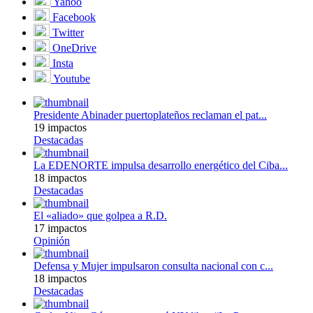
Yahoo
Facebook
Twitter
OneDrive
Insta
Youtube
Presidente Abinader puertoplateños reclaman el pat...
19 impactos
Destacadas
La EDENORTE impulsa desarrollo energético del Ciba...
18 impactos
Destacadas
El «aliado» que golpea a R.D.
17 impactos
Opinión
Defensa y Mujer impulsaron consulta nacional con c...
18 impactos
Destacadas