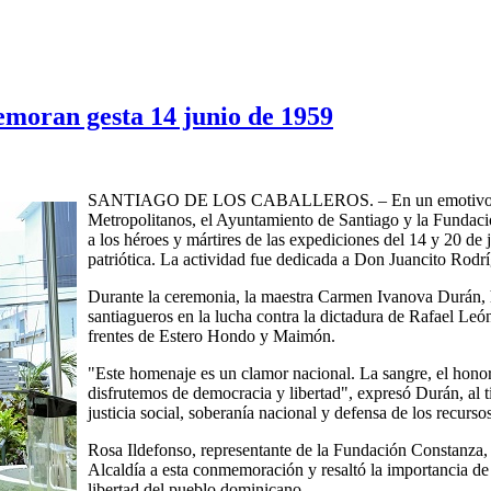
moran gesta 14 junio de 1959
SANTIAGO DE LOS CABALLEROS. – En un emotivo acto 
Metropolitanos, el Ayuntamiento de Santiago y la Fundac
a los héroes y mártires de las expediciones del 14 y 20 de
patriótica. La actividad fue dedicada a Don Juancito Rod
Durante la ceremonia, la maestra Carmen Ivanova Durán, h
santiagueros en la lucha contra la dictadura de Rafael León
frentes de Estero Hondo y Maimón.
"Este homenaje es un clamor nacional. La sangre, el honor
disfrutemos de democracia y libertad", expresó Durán, al 
justicia social, soberanía nacional y defensa de los recursos
Rosa Ildefonso, representante de la Fundación Constanza,
Alcaldía a esta conmemoración y resaltó la importancia de
libertad del pueblo dominicano.