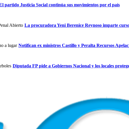
El partido Justicia Social continúa sus movimientos por el país
La procuradora Yeni Berenice Reynoso imparte curs
Notifican ex ministros Castillo y Peralta Recursos Apelac
Diputada FP pide a Gobiernos Nacional y los locales proteg