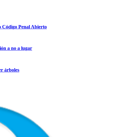
o Código Penal Abierto
ión a no a lugar
er árboles