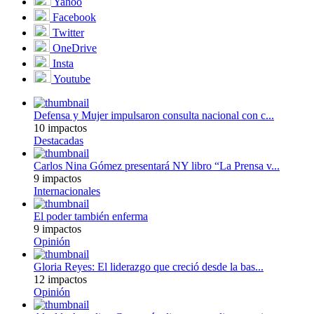
Yahoo
Facebook
Twitter
OneDrive
Insta
Youtube
Defensa y Mujer impulsaron consulta nacional con c...
10 impactos
Destacadas
Carlos Nina Gómez presentará NY libro “La Prensa v...
9 impactos
Internacionales
El poder también enferma
9 impactos
Opinión
Gloria Reyes: El liderazgo que creció desde la bas...
12 impactos
Opinión