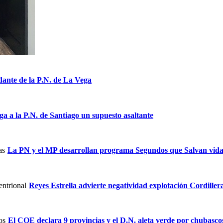
nte de la P.N. de La Vega
ga a la P.N. de Santiago un supuesto asaltante
La PN y el MP desarrollan programa Segundos que Salvan vida
Reyes Estrella advierte negatividad explotación Cordiller
El COE declara 9 provincias y el D.N. aleta verde por chubasco