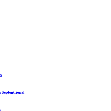
s
a Septentrional
s